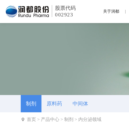
股票代码
关于润都
002923
制剂
原料药
中间体
首页
>
产品中心
>
制剂
>
内分泌领域